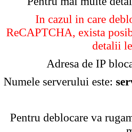
Pentru mai multe detal
In cazul in care debl
ReCAPTCHA, exista posibil
detalii l
Adresa de IP bloca
Numele serverului este:
se
Pentru deblocare va ruga
m